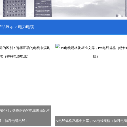
产品展示
>
电力电缆
间的区别：选择正确的电线来满足您
求（特种电缆电线）
rv电线规格及标准文库，rvs电线规格（特种电