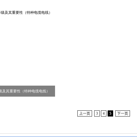
等级及其重要性（特种电缆电线）
上一页
3
4
5
下一页