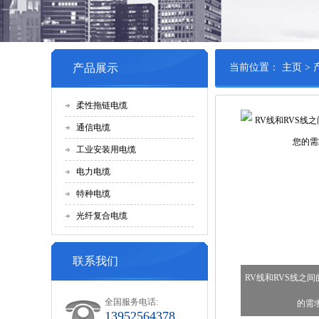
产品展示
当前位置：
主页
>
柔性拖链电缆
通信电缆
工业安装用电缆
电力电缆
特种电缆
光纤复合电缆
联系我们
RV线和RVS线之
全国服务电话:
的需
13952564378