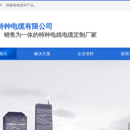
力，屏蔽线电缆等产品。
特种电缆有限公司
、销售为一体的特种电线电缆定制厂家
展示
解决方案
企业资料
新闻