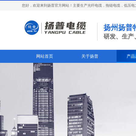
您好，欢迎来到扬普官方网站！主要生产光纤电缆，拖链电缆，低压电
扬州扬普
研发、生产
网站首页
关于扬普
产品