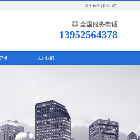
关于扬普
|
联系我们
全国服务电话
13952564378
资讯
联系我们