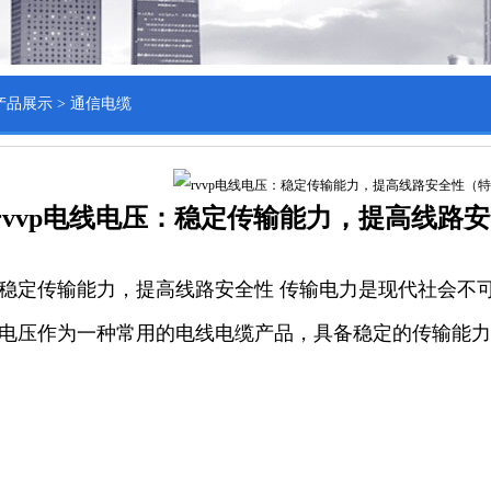
产品展示
>
通信电缆
rvvp电线电压：稳定传输能力，提高线路
压：稳定传输能力，提高线路安全性 传输电力是现代社会
电线电压作为一种常用的电线电缆产品，具备稳定的传输能