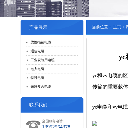
产品展示
当前位置：
主页
>
柔性拖链电缆
通信电缆
y
工业安装用电缆
电力电缆
yc和vv电缆
特种电缆
传输的重要载
光纤复合电缆
联系我们
yc电缆和vv
全国服务电话:
13952564378