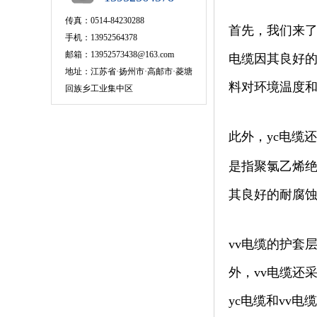
传真：0514-84230288
首先，我们来了
手机：13952564378
邮箱：13952573438@163.com
电缆因其良好
地址：江苏省·扬州市·高邮市·菱塘
料对环境温度和
回族乡工业集中区
此外，yc电缆
是指聚氯乙烯绝
其良好的耐腐
vv电缆的护套
外，vv电缆还
yc电缆和vv