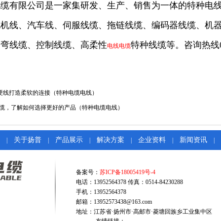
缆有限公司是一家集研发、生产、销售为一体的特种电线
机线、汽车线、伺服线缆、拖链线缆、编码器线缆、机器
折弯线缆、控制线缆、高柔性
特种线缆等。咨询热线0514
电线电缆
用硬线打造柔软的连接（特种电缆电线）
v电缆，了解如何选择更好的产品（特种电缆电线）
关于扬普
产品展示
解决方案
企业资料
新闻资讯
|
|
|
|
|
|
备案号：
苏ICP备18005419号-4
电话：13952564378 传真：0514-84230288
手机：13952564378
邮箱：13952573438@163.com
地址：江苏省·扬州市·高邮市·菱塘回族乡工业集中区