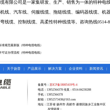
缆有限公司是一家集研发、生产、销售为一体的特种电线
机线、汽车线、伺服线缆、拖链线缆、编码器线缆、机器
线缆、控制线缆、高柔性特种线缆等。咨询热线0514-842
标准规范最新版（特种电缆电线）
许可证办理流程（特种电缆电线）
关于扬普
产品展示
解决方案
企业资料
新闻资讯
|
|
|
|
|
|
备案号：
苏ICP备18005419号-4
电话：13952564378 传真：0514-84230288
手机：13952564378
邮箱：13952573438@163.com
地址：江苏省·扬州市·高邮市·菱塘回族乡工业集中区
友情链接：